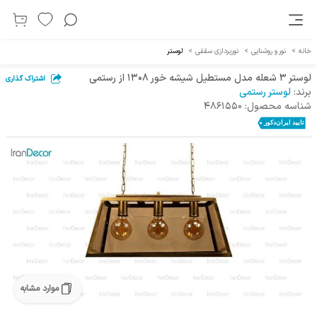
خانه
>
نور و روشنایی
>
نورپردازی سقفی
>
لوستر
لوستر 3 شعله مدل مستطیل شیشه خور 1308 از رستمی
اشتراک گذاری
برند:
لوستر رستمی
شناسه محصول:
4861550
موارد مشابه