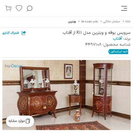
خانه
>
مبلمان خانگی
>
نظم دهنده ها
>
ویترین
سرویس بوفه و ویترین مدل K11 از آفتاب
اشتراک گذاری
برند:
آفتاب
شناسه محصول:
4497108
موارد مشابه