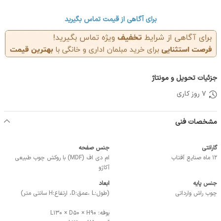
برای آگاهی از قیمت تماس بگیرید
جزئیات تحویل و مونتاژ
7 روز کاری
مشخصات فنی
گارانتی
جنس صفحه
12 ماه صنایع آفتاب
ام دی اف (MDF) با روکش چوب طبیعی
آکاژو
جنس پایه
ابعاد
چوب راش وارداتی
(طول:L ،عمق:D، ارتفاع:H سانتی متر)
بوفه: L130 × D50 × H90