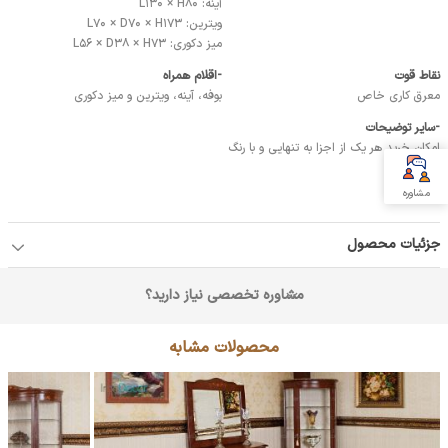
آینه: L130 × H80
ویترین: L70 × D70 × H173
میز دکوری: L56 × D38 × H73
نقاط قوت
-اقلام همراه
معرق کاری خاص
بوفه، آینه، ویترین و میز دکوری
-ساير توضيحات
امکان خرید هر یک از اجزا به تنهایی و با رنگ
دلخواه
مشاوره
جزئیات محصول
مشاوره تخصصی نیاز دارید؟
محصولات مشابه