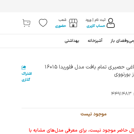
ثبت نام | ورود
شعب
حساب کاربری
حضوری
ی‌و‌فضای باز
آشپزخانه
بهداشتی
میز جلو مبلی باغی حصیری تمام بافت مدل فلوریدا 16015
اشتراک
گذاری
4491483
موجود نیست
حال حاضر موجود نیست، برای معرفی مدل‌های مشابه با