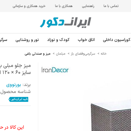
تماس با ما
راهنمایی
همکاری با ما
خرید همکاری و سازمانی
کوراسیون داخلی
اتاق خواب
کودک و نوزاد
نور و روشنایی
سرگرم
خانه
>
سرگرمی‌و‌فضای باز
>
مبلمان
>
میز و صندلی باغی
سایز 60 × 120 از بورنووی
برند:
بورنووی
شناسه محصول:
این کالا در 