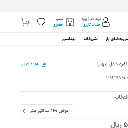
ثبت نام | ورود
شعب
حساب کاربری
حضوری
ی‌و‌فضای باز
آشپزخانه
بهداشتی
فره مدل مهنیا
اشتراک گذاری
3934860
انتخاب
عرض 160 سانتی متر
ال