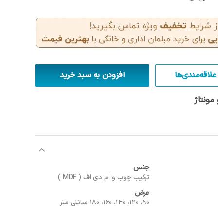
علاقه‌مندی‌ها
افزودن به سبد خرید
مونتاژ
جنس
ترکیب چوب و ام دی اف ( MDF )
عرض
90، 120، 140، 160، 180 سانتی متر