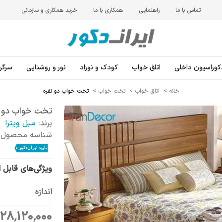
تماس با ما
راهنمایی
همکاری با ما
خرید همکاری و سازمانی
کوراسیون داخلی
اتاق خواب
کودک و نوزاد
نور و روشنایی
سرگرم
خانه
>
اتاق خواب
>
تخت خواب
>
تخت خواب دو نفره
تخت خواب دو ن
برند:
مبل ویترا
شناسه محصول:
ویژگی‌های قابل 
اندازه
528٬120٬000 ری