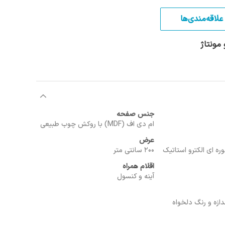
علاقه‌مندی‌ها
مونتاژ
جنس صفحه
ام دی اف (MDF) با روکش چوب طبیعی
عرض
ره ای الکترو استاتیک
200 سانتی متر
اقلام همراه
آینه و کنسول
دازه و رنگ دلخواه