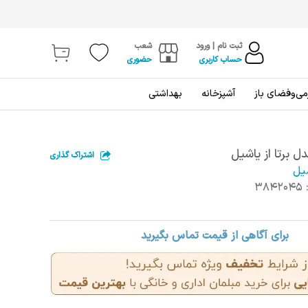
ثبت نام | ورود
شعب
حساب کاربری
حضوری
ی‌و‌فضای باز
آشپزخانه
بهداشتی
ل برتا از یاشیل
اشتراک گذاری
یل
3842045
برای آگاهی از قیمت تماس بگیرید