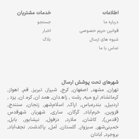
اطلاعات
خدمات مشتریان
درباره ما
جستجو
قوانین حریم خصوصی
اخبار
شیوه های ارسال
بلاگ
تماس با ما
شهرهای تحت پوشش ارسال
تهران, مشهد, اصفهان, کرج, شیراز, تبریز, قم, اهواز,
کرمانشاه, ارومیه, رشت, زاهدان, همدان, کرمان, یزد,
اردبیل, بندرعباس, اراک, اسلام‌شهر, زنجان, سنندج,
قزوین, خرم‌آباد, گرگان, ساری, شهریار, شهرقدس
(قدس), کاشان, ملارد, دزفول, نیشابور, بابل,
خمینی‌شهر, سبزوار, گلستان, آمل, پاکدشت, نجف‌آباد,
بروجرد, آبادان