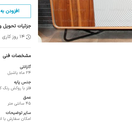
افزودن به 
جزئیات تحویل و 
14 روز کاری
مشخصات فنی
گارانتی
24 ماه یاشیل
جنس پایه
فلز با روکش رنگ کو
عمق
45 سانتی متر
سایر توضیحات
امکان سفارش با ان