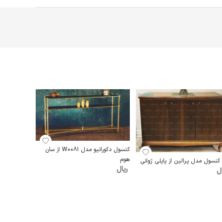
کنسول دکوراتیو مدل W0081 از سان
هوم
کنسول مدل پرالین از پاپلی ژوانی
ریال
ل