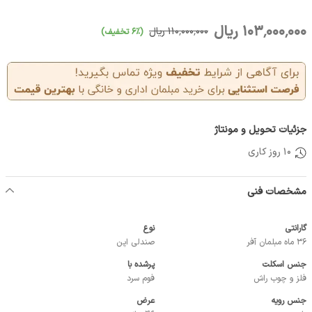
103٬000٬000 ریال
110٬000٬000 ریال
(6٪ تخفیف)
جزئیات تحویل و مونتاژ
10 روز کاری
مشخصات فنی
گارانتی
نوع
36 ماه مبلمان آفر
صندلی اپن
جنس اسکلت
پرشده با
فلز و چوب راش
فوم سرد
جنس رویه
عرض