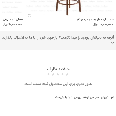
صندلی اپن مدل تونت از مبلمان آفر
صندلی اپن مدل تی از م
110٬000٬000 ریال
90٬000٬000 ریال
آنچه به دنبالش بودید را پیدا نکردید؟
بازخورد خود را با ما به اشتراک بگذارید
->
خلاصه نظرات
هنوز نظری برای این محصول ثبت نشده است.
تنها کاربران عضو می توانند بررسی خود را بنویسند