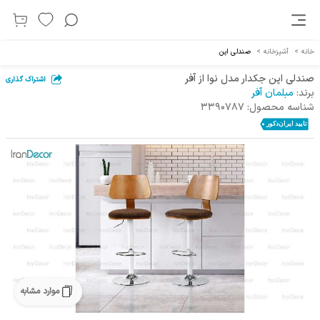
خانه
>
آشپزخانه
>
صندلی اپن
صندلی اپن جکدار مدل نوا از آفر
اشتراک گذاری
برند:
مبلمان آفر
شناسه محصول:
3390787
موارد مشابه