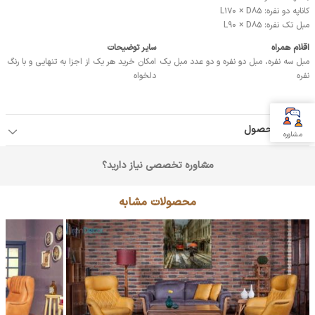
کاناپه دو نفره: L170 × D85
مبل تک نفره: L90 × D85
اقلام همراه
سایر توضیحات
مبل سه نفره، مبل دو نفره و دو عدد مبل یک
امکان خرید هر یک از اجزا به تنهایی و با رنگ
نفره
دلخواه
جزئیات محصول
مشاوره
مشاوره تخصصی نیاز دارید؟
محصولات مشابه