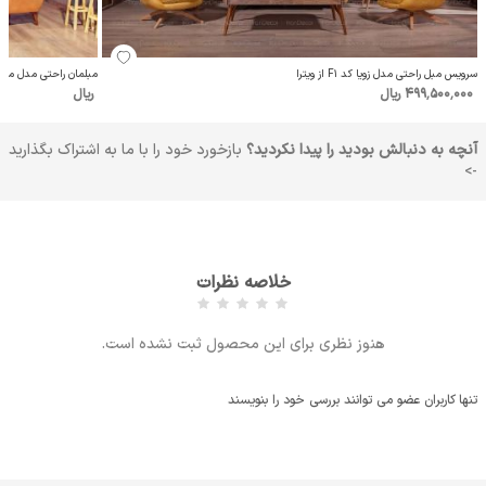
سرویس مبل راحتی مدل زویا کد F1 از ویترا
مبلمان راحتی مدل مید
499٬500٬000 ریال
ریال
آنچه به دنبالش بودید را پیدا نکردید؟
بازخورد خود را با ما به اشتراک بگذارید
->
خلاصه نظرات
هنوز نظری برای این محصول ثبت نشده است.
تنها کاربران عضو می توانند بررسی خود را بنویسند