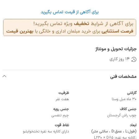
برای آگاهی از قیمت تماس بگیرید
جزئیات تحویل و مونتاژ
14 روز کاری
مشخصات فنی
گارانتی
ظرفیت
30 ماه مبل وستا
هفت نفر
جنس کلاف
جنس رویه
چوب راش گرجستان
چرم تنفسی
ابعاد
نقاط قوت
(طول:L ، عمق:D ، سانتی متر)
دارای کاناپه سه نفره تختخوابشو
;کاناپه سه نفره: L230 × D85