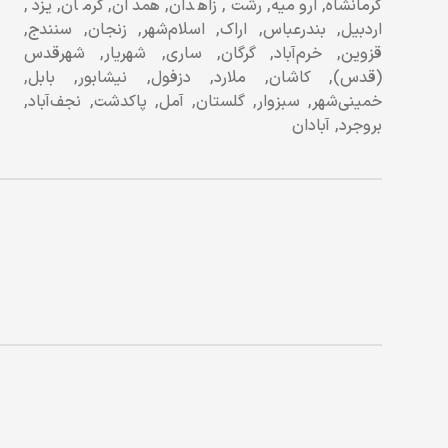
کرمانشاه, ارومیه, رشت, زاهدان, همدان, کرمان, یزد,
اردبیل, بندرعباس, اراک, اسلام‌شهر, زنجان, سنندج,
قزوین, خرم‌آباد, گرگان, ساری, شهریار, شهرقدس
(قدس), کاشان, ملارد, دزفول, نیشابور, بابل,
خمینی‌شهر, سبزوار, گلستان, آمل, پاکدشت, نجف‌آباد,
بروجرد, آبادان