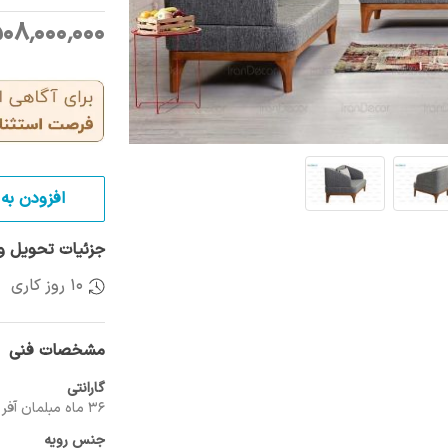
1٬508٬000٬000 ر
افزودن به 
جزئیات تحویل و 
10 روز کاری
مشخصات فنی
گارانتی
36 ماه مبلمان آفر
جنس رویه