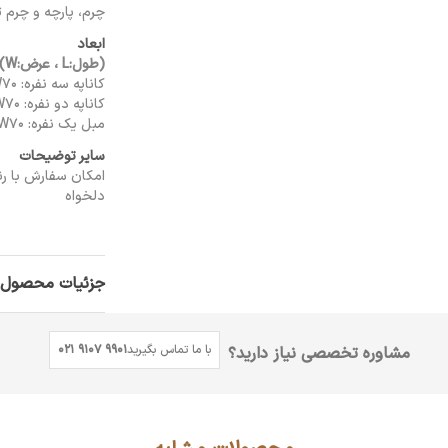
چرم، پارچه و چرم 
ابعاد
(طول:L ، عرض:W) سانتی متر
کاناپه سه نفره: L185 × W70
کاناپه دو نفره: L122 × W70
مبل یک نفره: L67 × W70
سایر توضیحات
امکان سفارش با ر
دلخواه
جزئیات محصول
با ما تماس بگیرید
021 9107 9901
مشاوره تخصصی نیاز دارید؟