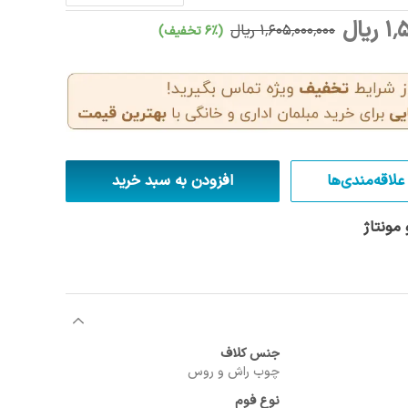
یال
1٬605٬000٬000 ریال
(6٪ تخفیف)
علاقه‌مندی‌ها
افزودن به سبد خرید
مونتاژ
جنس کلاف
چوب راش و روس
نوع فوم