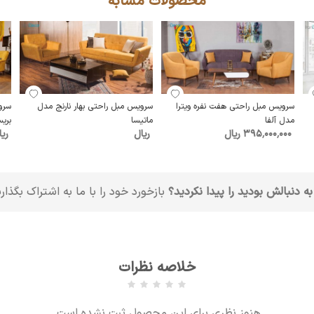
محصولات مشابه
سرویس مبل راحتی هفت نفره ویترا
سرویس مبل راحتی بهار نارنج مدل
سرو
مدل آلفا
ماتیسا
بریس
395٬000٬000 ریال
ریال
ریا
به دنبالش بودید را پیدا نکردید؟
بازخورد خود را با ما به اشتراک بگذار
خلاصه نظرات
هنوز نظری برای این محصول ثبت نشده است.