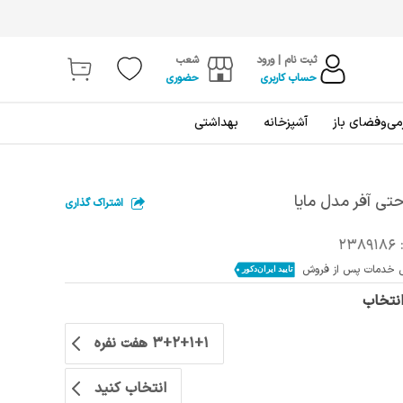
ثبت نام | ورود
شعب
حساب کاربری
حضوری
ی‌و‌فضای باز
آشپزخانه
بهداشتی
ی آفر مدل مایا
اشتراک گذاری
2389186
انتخاب
3+2+1+1 هفت نفره
انتخاب کنید