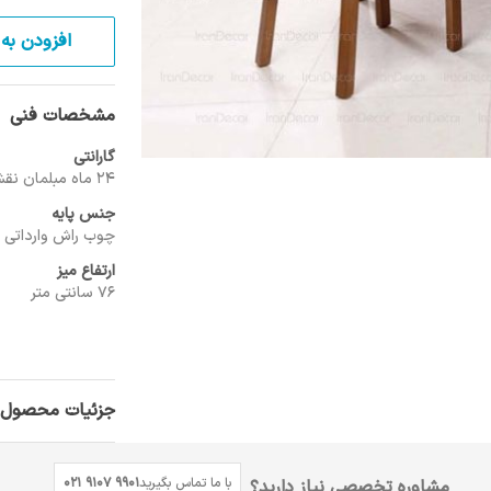
افزودن به 
مشخصات فنی
گارانتی
24 ماه مبلمان نقشینه
جنس پایه
چوب راش وارداتی
ارتفاع میز
76 سانتی متر
جزئیات محصول
با ما تماس بگیرید
021 9107 9901
مشاوره تخصصی نیاز دارید؟