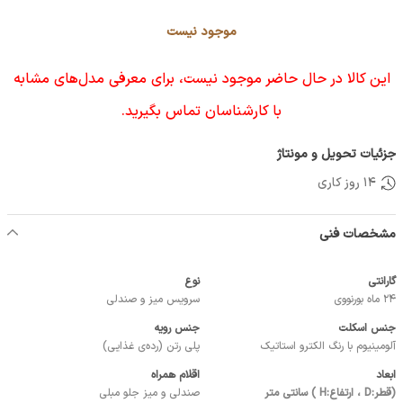
موجود نیست
این کالا در حال حاضر موجود نیست، برای معرفی مدل‌های مشابه
با کارشناسان تماس بگیرید.
جزئیات تحویل و مونتاژ
14 روز کاری
مشخصات فنی
گارانتی
نوع
24 ماه بورنووی
سرویس میز و صندلی
جنس اسکلت
جنس رویه
آلومینیوم با رنگ الکترو استاتیک
پلی رتن (رده‌ی غذایی)
ابعاد
اقلام همراه
(قطر:D ، ارتفاع:H ) سانتی متر
صندلی و میز جلو مبلی