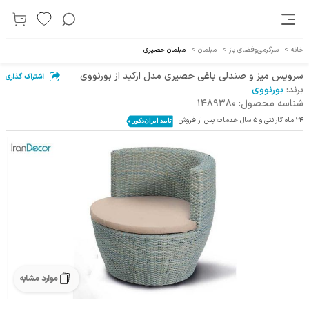
خانه
>
سرگرمی‌و‌فضای باز
>
مبلمان
>
مبلمان ‌حصیری
سرویس میز و صندلی باغی حصیری مدل ارکید از بورنووی
اشتراک گذاری
برند:
بورنووی
شناسه محصول:
1489380
24 ماه گارانتی و 5 سال خدمات پس از فروش
موارد مشابه