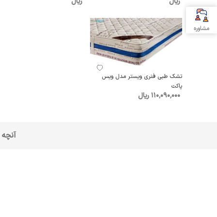
ریال
ریال
مشاوره
تشک طبی فنری ویستر مدل ویس
پاکت
110٬090٬000 ریال
آنچه 