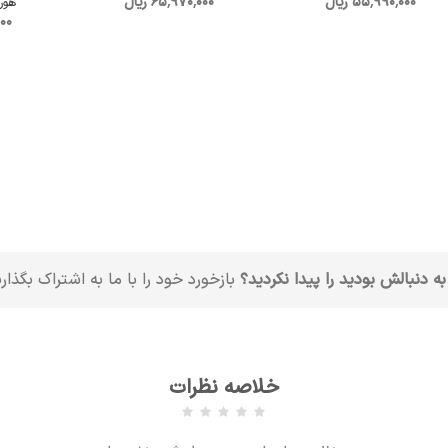
55٬990٬000 ریال
65٬970٬000 ریال
هور
000
به دنبالش بودید را پیدا نکردید؟
بازخورد خود را با ما به اشتراک بگذار
خلاصه نظرات