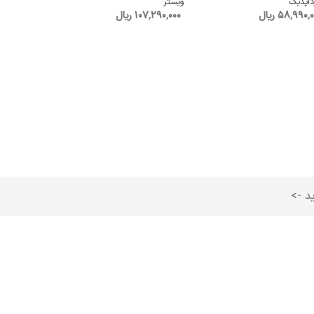
داپدیک
ویستر
58٬990٬ ریال
107٬290٬000 ریال
ید ->