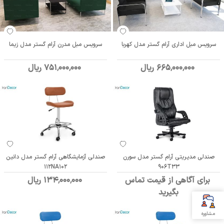
سرویس مبل اداری آرام گستر مدل کهربا
سرویس مبل مدرن آرام گستر مدل زیما
665٬000٬000 ریال
751٬000٬000 ریال
صندلي مديريتي آرام گستر مدل سورن
صندلی آزمایشگاهی آرام گستر مدل دانین
112NA102
906T33
برای آگاهی از قیمت تماس
134٬000٬000 ریال
بگیرید
مشاوره