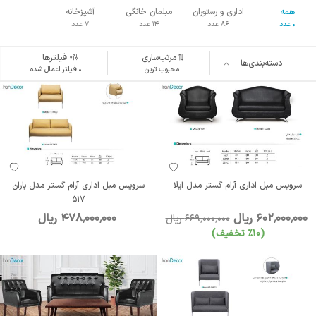
همه
اداری و رستوران
مبلمان خانگی
آشپزخانه
0 عدد
86 عدد
14 عدد
7 عدد
مرتب‌سازی
فیلترها
دسته‌بندی‌ها
محبوب ترین
۰ فیلتر اعمال شده
سرویس مبل اداری آرام گستر مدل ایلا
سرویس مبل اداری آرام گستر مدل باران
517
602٬000٬000 ریال
478٬000٬000 ریال
669٬000٬000 ریال
(10٪ تخفیف)