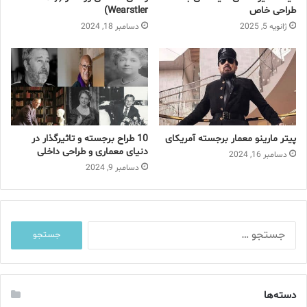
طراحی خاص
Wearstler)
د
ژانویه 5, 2025
دسامبر 18, 2024
ک
ن
ی
د
پیتر مارینو معمار برجسته آمریکای
10 طراح برجسته و تاثیرگذار در
دنیای معماری و طراحی داخلی
دسامبر 16, 2024
دسامبر 9, 2024
ج
س
ت
ج
و
دسته‌ها
ب