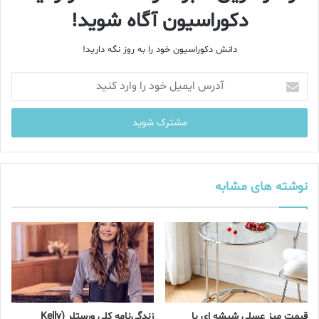
دکوراسیون آگاه شوید!
دانش دکوراسیون خود را به روز نگه دارید!
آ
د
ر
س
ا
ی
م
ی
نوشته های مشابه
ل
خ
و
د
ر
ا
و
ا
قیمت میز عسلی شیشه‌ ای با
زندگی‌نامه کلی ورستلر (Kelly
ر