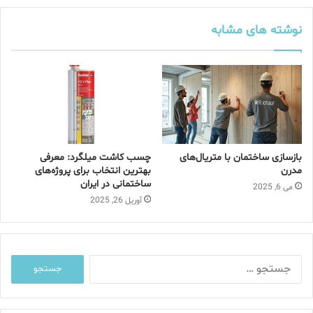
م
ی
نوشته های مشابه
ل
خ
و
د
ر
ا
و
ا
بازسازی ساختمان با متریال‌های
چسب کاشت میلگرد: معرفی
ر
مدرن
بهترین انتخاب برای پروژه‌های
د
ساختمانی در ایران
می 6, 2025
ک
آوریل 26, 2025
ن
ی
د
ج
س
ت
ج